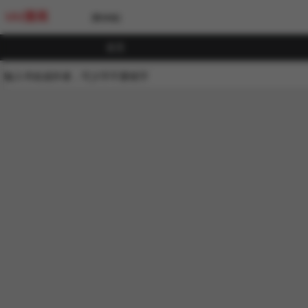
UU漫画
[繁体版]
首页