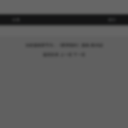
分类
排行
当前漫画章节为：《懷孕契約》漫画-第20話
返回目录
上一话
下一话