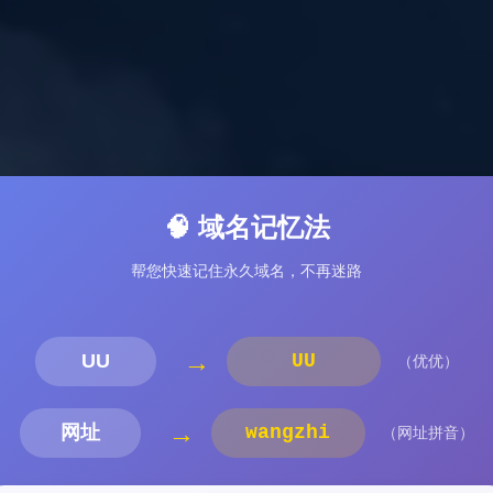
🧠 域名记忆法
帮您快速记住永久域名，不再迷路
→
UU
UU
（优优）
→
网址
wangzhi
（网址拼音）