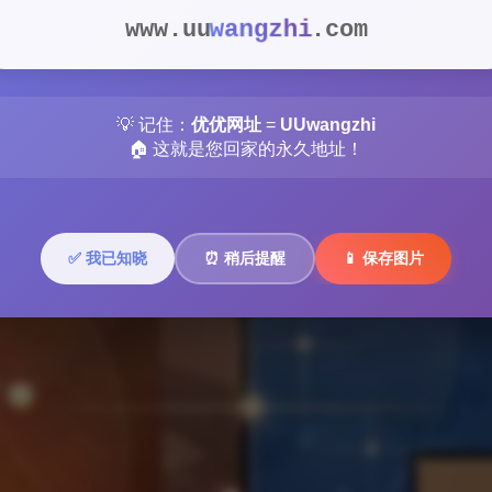
wangzhi
www.uu
.com
💡 记住：
优优网址
=
UUwangzhi
🏠 这就是您回家的永久地址！
✅ 我已知晓
⏰ 稍后提醒
📱 保存图片