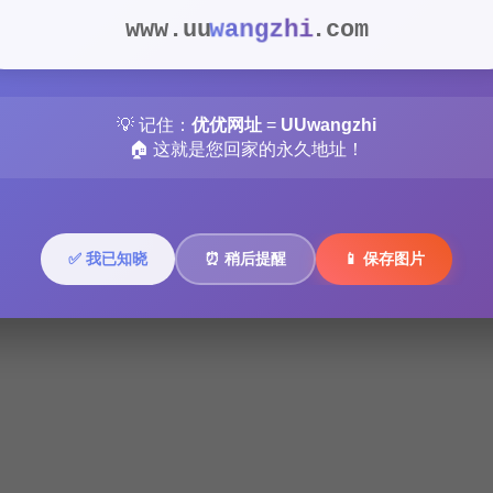
wangzhi
www.uu
.com
💡 记住：
优优网址
=
UUwangzhi
🏠 这就是您回家的永久地址！
✅ 我已知晓
⏰ 稍后提醒
📱 保存图片