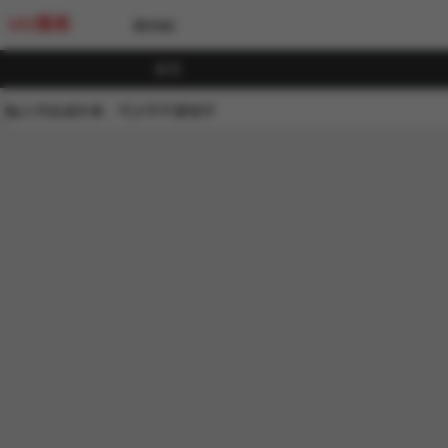
UU漫画
[繁体版]
首页