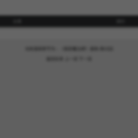
分类
排行
当前漫画章节为：《底层魔法师》漫画-第22話
返回目录
上一话
下一话