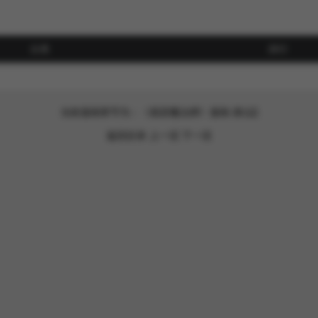
分类
排行
当前漫画章节为：《底层魔法师》漫画-第1話
返回目录
上一话
下一话