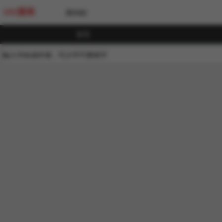
UU漫画
[繁体版]
首页