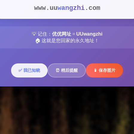
wangzhi
www.uu
.com
💡 记住：
优优网址
=
UUwangzhi
🏠 这就是您回家的永久地址！
✅ 我已知晓
⏰ 稍后提醒
📱 保存图片