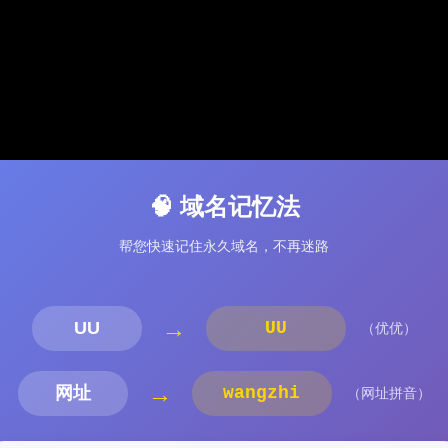
🧠 域名记忆法
帮您快速记住永久域名，不再迷路
→
UU
UU
（优优）
→
网址
wangzhi
（网址拼音）